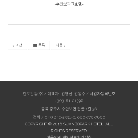
-수안보파크호텔-
이전
목록
다음
한도관광(주) / 대표자 : 김영신, 김동수 / 사업자등록번호
:
303-81-01396
충북 충주시 수안보면 탑골 1길 36
전화 /
043) 846-2331~6, 080-770-7800
COPYRIGHT © 2018 SUANBOPARK HOTEL. ALL
RIGHTS RESERVED.
이용약관
개인정보처리방침