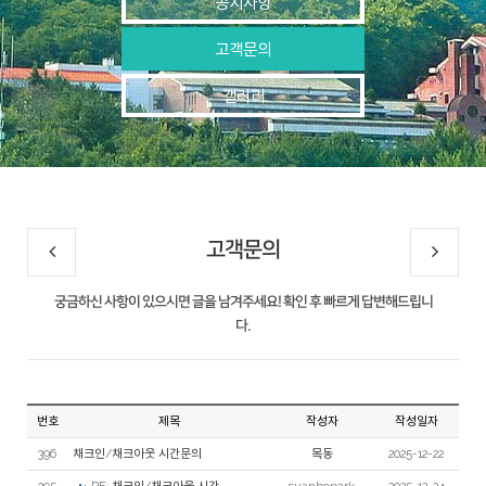
공지사항
고객문의
갤러리
고객문의
궁금하신 사항이 있으시면 글을 남겨주세요! 확인 후 빠르게 답변해드립니
다.
번호
제목
작성자
작성일자
396
채크인/채크아웃 시간문의
목동
2025-12-22