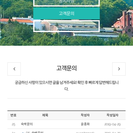
공지사항
고객문의
갤러리
고객문의
궁금하신 사항이 있으시면 글을 남겨주세요! 확인 후 빠르게 답변해드립니
다.
번호
제목
작성자
작성일자
25
숙박문의
윤종화
2019-04-29