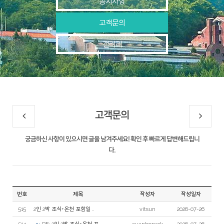
공지사항
고객문의
갤러리
고객문의
궁금하신 사항이 있으시면 글을 남겨주세요! 확인 후 빠르게 답변해드립니
다.
번호
제목
작성자
작성일자
515
2인 2박 조식+온천 포함일 ..
vitsun
2026-07-26