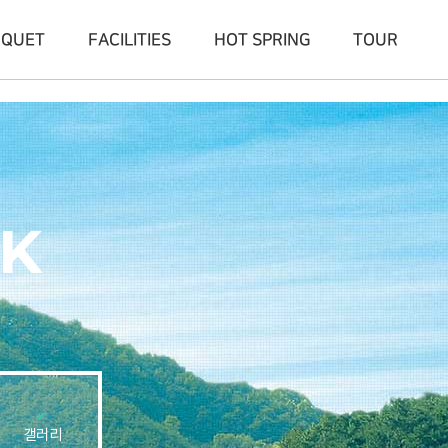
NQUET
FACILITIES
HOT SPRING
TOUR
K
갤러리