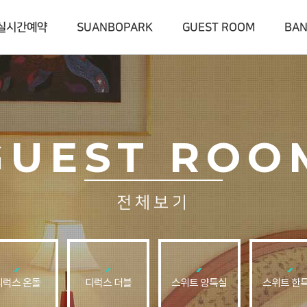
실시간예약
SUANBOPARK
GUEST ROOM
BA
GUEST ROO
전체보기
디럭스 온돌
디럭스 더블
스위트 양특실
스위트 한