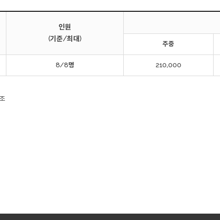
인원
(기준/최대)
주중
8/8명
210,000
참조