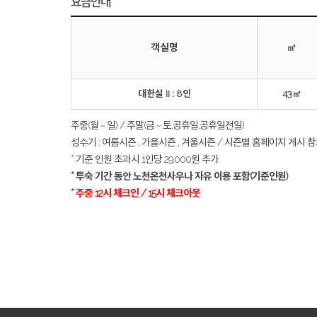
요금안내
객실명
㎡
대한실 II : 8인
43㎡
주중(월 ~ 일) / 주말(금 ~ 토,공휴일,공휴일전일)
성수기 : 여름시즌 , 가을시즌 , 겨울시즌 / 시즌별 홈페이지 게시 
* 기준 인원 초과시 1인당 29,000원 추가
* 투숙 기간 동안 노천온천사우나 자유 이용 포함(기준인원)
* 주중 12시 체크인 / 15시 체크아웃