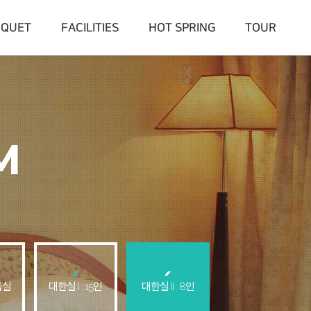
NQUET
FACILITIES
HOT SPRING
TOUR
M
특실
대한실 I : 15인
대한실 II : 8인