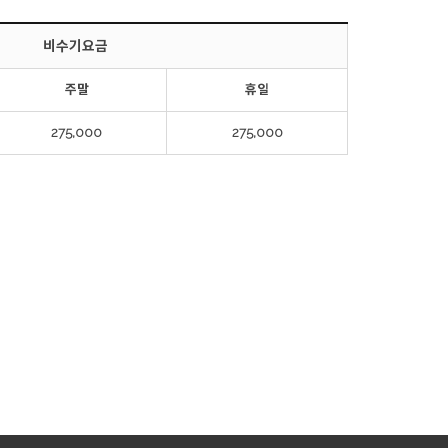
비수기요금
주말
휴일
275,000
275,000