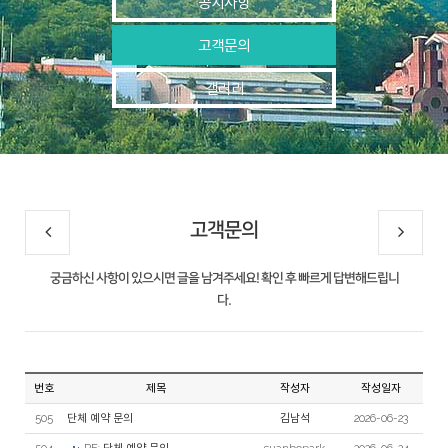
공지사항
고객문의
갤러리
고객문의
궁금하신 사항이 있으시면 글을 남겨주세요! 확인 후 빠르게 답변해드립니
다.
번호
제목
작성자
작성일자
505
단체 예약 문의
김남석
2026-06-23