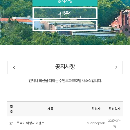
공지사항
고객문의
갤러리
공지사항
언제나 최선을 다하는 수안보파크호텔 새소식입니다.
번
제목
작성자
작성일자
호
2026-03-
37
뚜벅이 여행자 이벤트
suanbopark
03